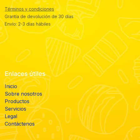
Términos y condiciones
Grantía de devolución de 30 días
Envío: 2-3 días hábiles
Enlaces útiles
Inicio
Sobre nosotros
Productos
Servicios
Legal
Contáctenos