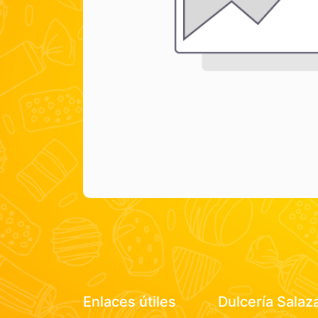
Enlaces útiles
Dulcería Salaz