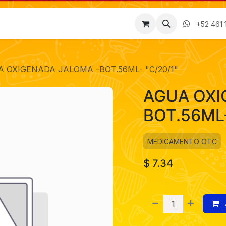
Factura
Empleos
Contáctenos
Nosotros
+52 461 
 OXIGENADA JALOMA -BOT.56ML- "C/20/1"
AGUA OXI
BOT.56ML-
MEDICAMENTO OTC
$
7.34