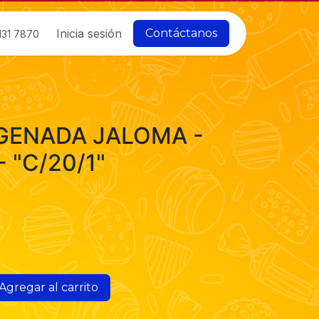
Inicia sesión
Contáctanos
131 7870
GENADA JALOMA -
 "C/20/1"
Agregar al carrito