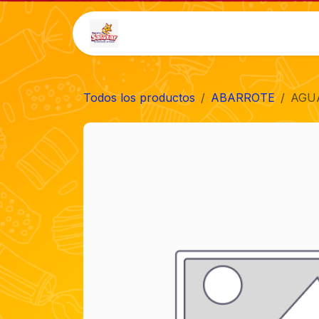
Ir al contenido
Inicio
Tienda
Auto-
Todos los productos
ABARROTE
AGUA