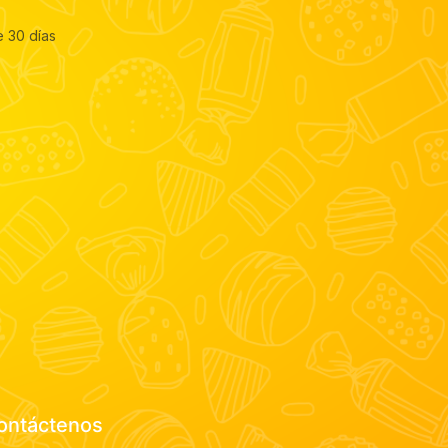
e 30 días
ontáctenos