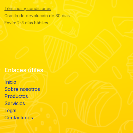
Términos y condiciones
Grantía de devolución de 30 días
Envío: 2-3 días hábiles
Enlaces útiles
Inicio
Sobre nosotros
Productos
Servicios
Legal
Contáctenos