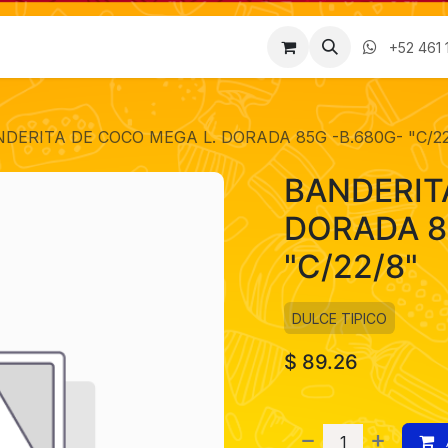
Factura
Empleos
Contáctenos
Nosotros
+52 461 
DERITA DE COCO MEGA L. DORADA 85G -B.680G- "C/22
BANDERIT
DORADA 8
"C/22/8"
DULCE TIPICO
$
89.26