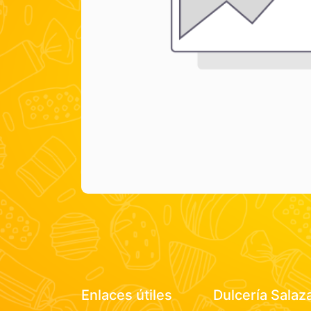
Enlaces útiles
Dulcería Salaz