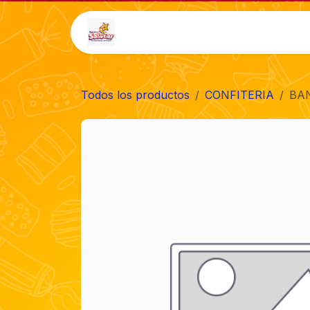
Ir al contenido
Inicio
Tienda
Auto-
Todos los productos
CONFITERIA
BAN