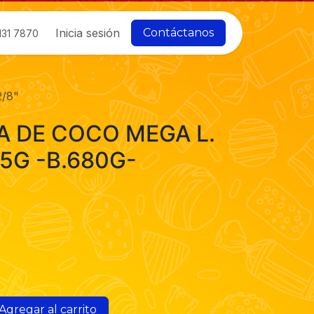
Inicia sesión
Contáctanos
131 7870
/8"
A DE COCO MEGA L.
5G -B.680G-
Agregar al carrito