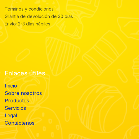
Términos y condiciones
Grantía de devolución de 30 días
Envío: 2-3 días hábiles
Enlaces útiles
Inicio
Sobre nosotros
Productos
Servicios
Legal
Contáctenos