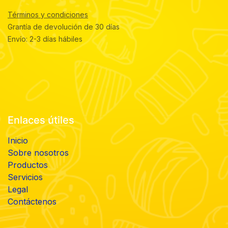
Términos y condiciones
Grantía de devolución de 30 días
Envío: 2-3 días hábiles
Enlaces útiles
Inicio
Sobre nosotros
Productos
Servicios
Legal
Contáctenos