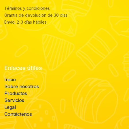
Términos y condiciones
Grantía de devolución de 30 días
Envío: 2-3 días hábiles
Enlaces útiles
Inicio
Sobre nosotros
Productos
Servicios
Legal
Contáctenos