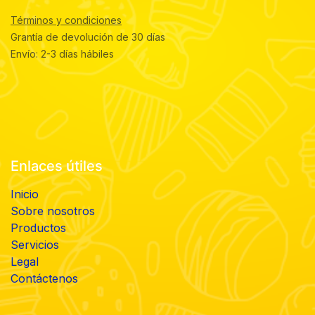
Términos y condiciones
Grantía de devolución de 30 días
Envío: 2-3 días hábiles
Enlaces útiles
Inicio
Sobre nosotros
Productos
Servicios
Legal
Contáctenos