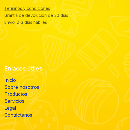
Términos y condiciones
Grantía de devolución de 30 días
Envío: 2-3 días hábiles
Enlaces útiles
Inicio
Sobre nosotros
Productos
Servicios
Legal
Contáctenos