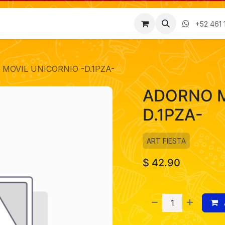
Factura
Empleos
Contáctenos
Nosotros
+52 461 
MOVIL UNICORNIO -D.1PZA-
ADORNO M
D.1PZA-
ART FIESTA
$
42.90