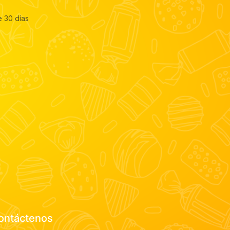
e 30 días
ontáctenos