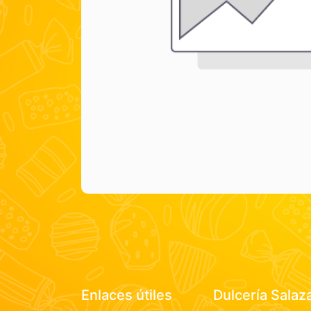
Enlaces útiles
Dulcería Salaz