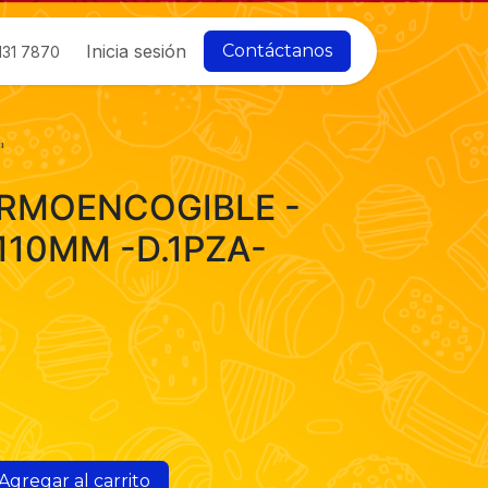
Inicia sesión
Contáctanos
131 7870
"
RMOENCOGIBLE -
110MM -D.1PZA-
Agregar al carrito