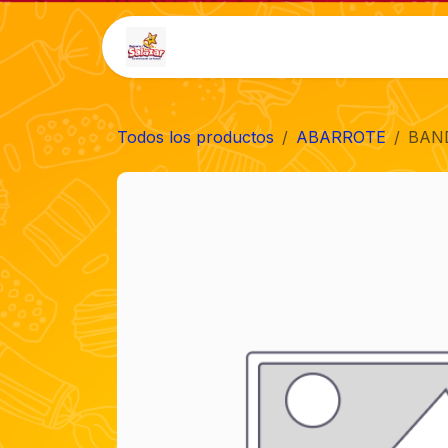
Ir al contenido
Inicio
Tienda
Auto-
Todos los productos
ABARROTE
BAND