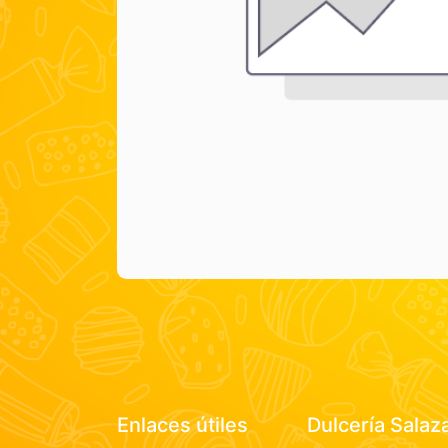
Enlaces útiles
Dulcería Salaz