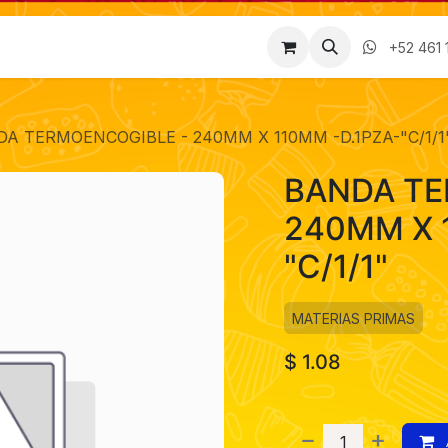
Factura
Empleos
Contáctenos
Nosotros
+52 461 
A TERMOENCOGIBLE - 240MM X 110MM -D.1PZA-"C/1/1
BANDA TE
240MM X 
"C/1/1"
MATERIAS PRIMAS
$
1.08