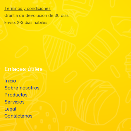
Términos y condiciones
Grantía de devolución de 30 días
Envío: 2-3 días hábiles
Enlaces útiles
Inicio
Sobre nosotros
Productos
Servicios
Legal
Contáctenos