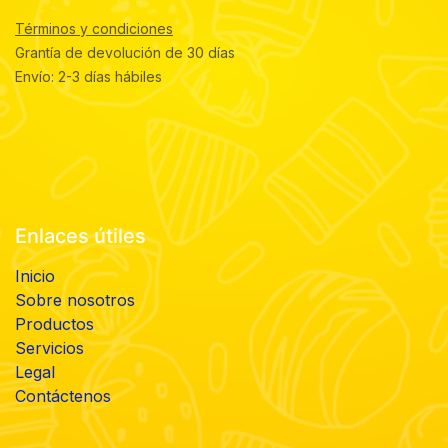
Términos y condiciones
Grantía de devolución de 30 días
Envío: 2-3 días hábiles
Enlaces útiles
Inicio
Sobre nosotros
Productos
Servicios
Legal
Contáctenos