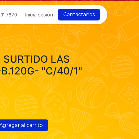
Inicia sesión
Contáctanos
131 7870
I SURTIDO LAS
-B.120G- "C/40/1"
Agregar al carrito