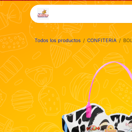
Ir al contenido
Inicio
Tienda
Auto-
Todos los productos
CONFITERIA
BOL