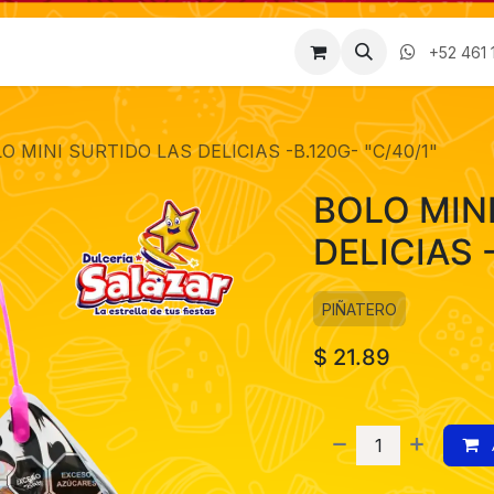
Factura
Empleos
Contáctenos
Nosotros
+52 461 
O MINI SURTIDO LAS DELICIAS -B.120G- "C/40/1"
BOLO MIN
DELICIAS 
PIÑATERO
$
21.89