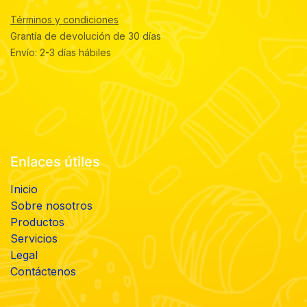
Términos y condiciones
Grantía de devolución de 30 días
Envío: 2-3 días hábiles
Enlaces útiles
Inicio
Sobre nosotros
Productos
Servicios
Legal
Contáctenos