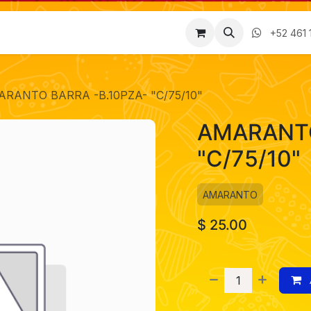
Factura
Empleos
Contáctenos
Nosotros
+52 461 
RANTO BARRA -B.10PZA- "C/75/10"
AMARANTO
"C/75/10"
AMARANTO
$
25.00