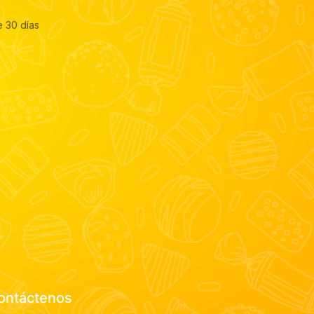
e 30 días
ontáctenos