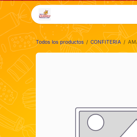
Ir al contenido
Inicio
Tienda
Auto-
Todos los productos
CONFITERIA
AMA