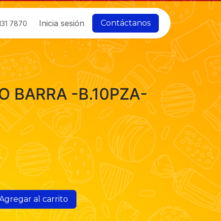
Inicia sesión
Contáctanos
131 7870
 BARRA -B.10PZA-
Agregar al carrito