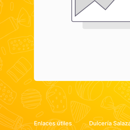
Enlaces útiles
Dulcería Salaz