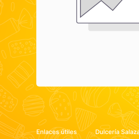
Enlaces útiles
Dulcería Salaz