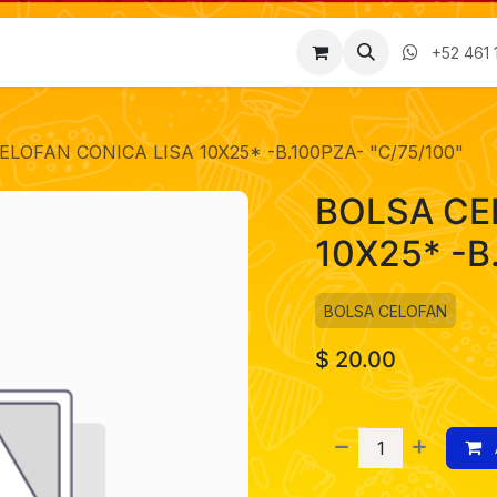
Factura
Empleos
Contáctenos
Nosotros
+52 461 
ELOFAN CONICA LISA 10X25* -B.100PZA- "C/75/100"
BOLSA CE
10X25* -B
BOLSA CELOFAN
$
20.00