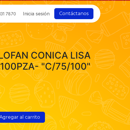
Inicia sesión
Contáctanos
131 7870
LOFAN CONICA LISA
.100PZA- "C/75/100"
Agregar al carrito