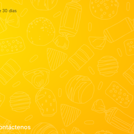
e 30 días
ontáctenos