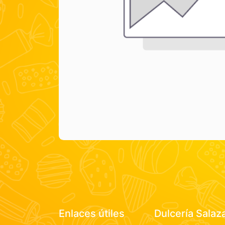
Enlaces útiles
Dulcería Salaz