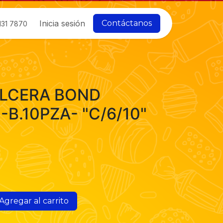
Inicia sesión
Contáctanos
131 7870
LCERA BOND
B.10PZA- "C/6/10"
Agregar al carrito