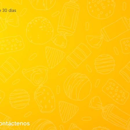
e 30 días
ontáctenos