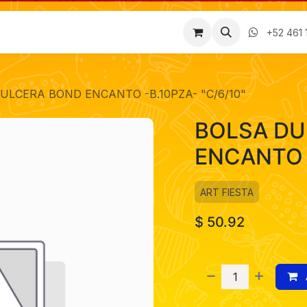
Factura
Empleos
Contáctenos
Nosotros
+52 461 
ULCERA BOND ENCANTO -B.10PZA- "C/6/10"
BOLSA DU
ENCANTO -
ART FIESTA
$
50.92