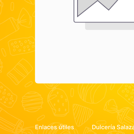
Enlaces útiles
Dulcería Salaz