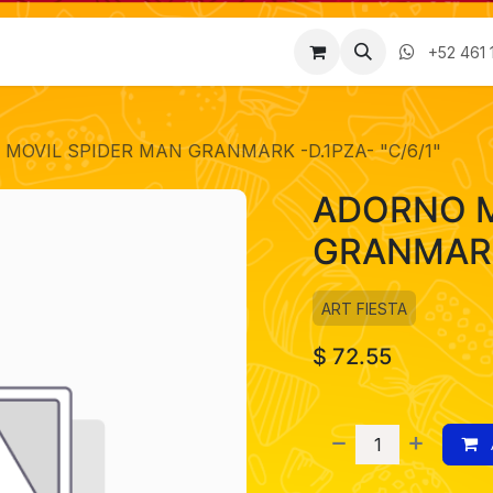
Factura
Empleos
Contáctenos
Nosotros
+52 461 
MOVIL SPIDER MAN GRANMARK -D.1PZA- "C/6/1"
ADORNO M
GRANMARK 
ART FIESTA
$
72.55