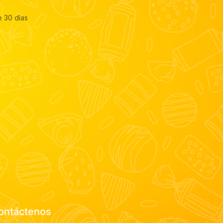
e 30 días
ontáctenos