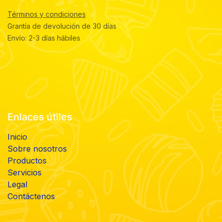
Términos y condiciones
Grantía de devolución de 30 días
Envío: 2-3 días hábiles
Enlaces útiles
Inicio
Sobre nosotros
Productos
Servicios
Legal
Contáctenos