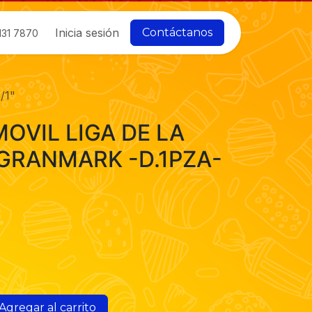
Inicia sesión
Contáctanos
131 7870
/1"
OVIL LIGA DE LA
 GRANMARK -D.1PZA-
Agregar al carrito