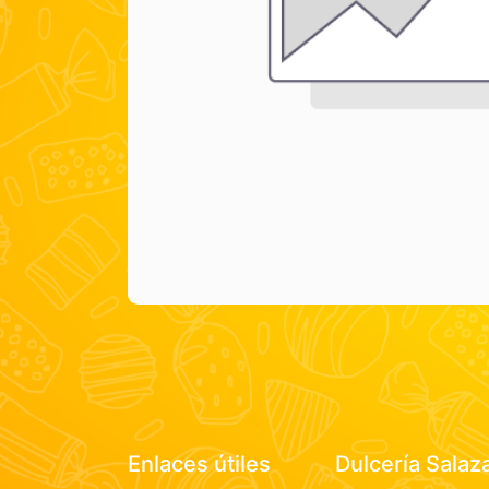
Enlaces útiles
Dulcería Salaz