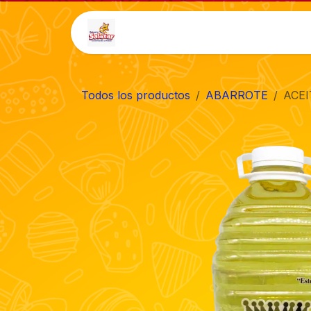
Ir al contenido
Inicio
Tienda
Auto-
Todos los productos
ABARROTE
ACEI