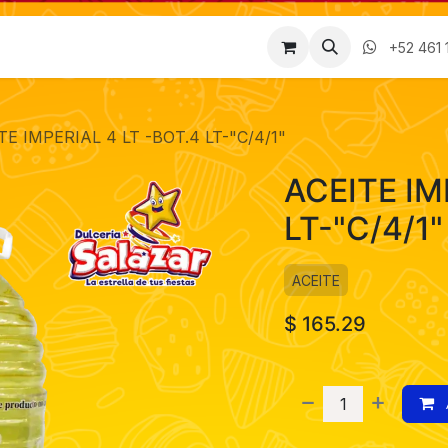
Factura
Empleos
Contáctenos
Nosotros
+52 461 
TE IMPERIAL 4 LT -BOT.4 LT-"C/4/1"
ACEITE IM
LT-"C/4/1"
ACEITE
$
165.29