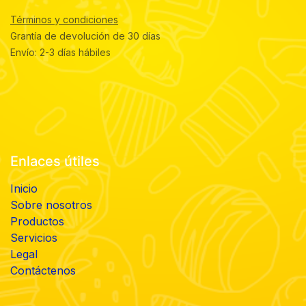
Términos y condiciones
Grantía de devolución de 30 días
Envío: 2-3 días hábiles
Enlaces útiles
Inicio
Sobre nosotros
Productos
Servicios
Legal
Contáctenos