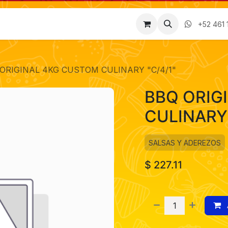
Factura
Empleos
Contáctenos
Nosotros
+52 461 
ORIGINAL 4KG CUSTOM CULINARY "C/4/1"
BBQ ORIG
CULINARY 
SALSAS Y ADEREZOS
$
227.11