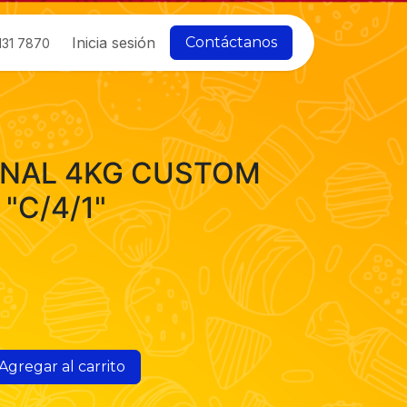
Inicia sesión
Contáctanos
131 7870
INAL 4KG CUSTOM
"C/4/1"
Agregar al carrito