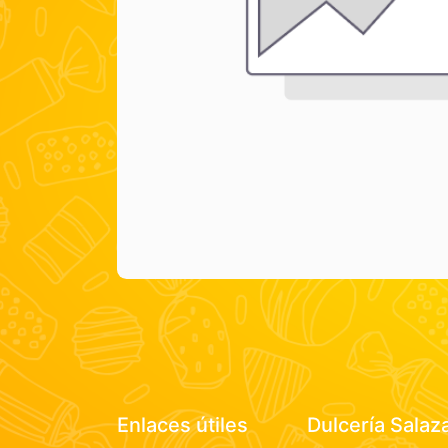
Enlaces útiles
Dulcería Salaz