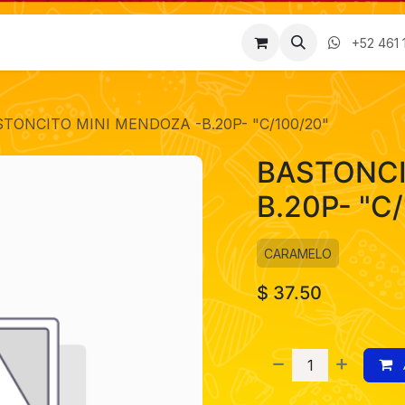
Factura
Empleos
Contáctenos
Nosotros
+52 461 
TONCITO MINI MENDOZA -B.20P- "C/100/20"
BASTONCI
B.20P- "C
CARAMELO
$
37.50