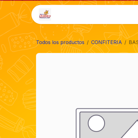
Ir al contenido
Inicio
Tienda
Auto-
Todos los productos
CONFITERIA
BAS