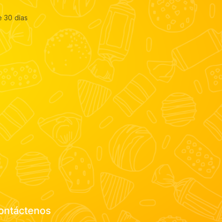
e 30 días
ontáctenos