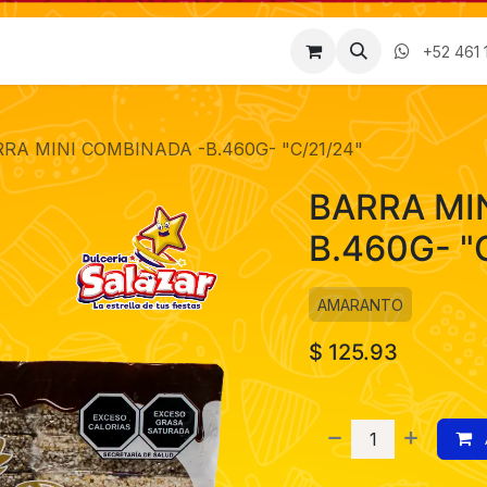
Factura
Empleos
Contáctenos
Nosotros
+52 461 
RA MINI COMBINADA -B.460G- "C/21/24"
BARRA MI
B.460G- "
AMARANTO
$
125.93