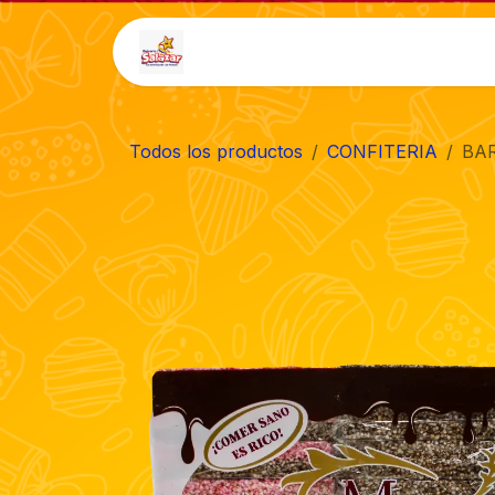
Ir al contenido
Inicio
Tienda
Auto-
Todos los productos
CONFITERIA
BAR