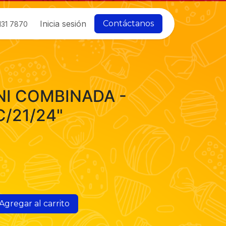
Inicia sesión
Contáctanos
131 7870
NI COMBINADA -
C/21/24"
Agregar al carrito