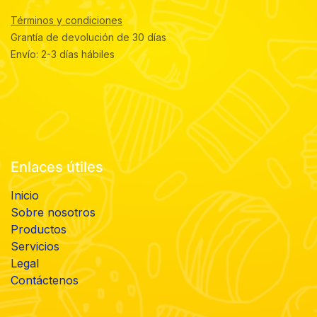
Términos y condiciones
Grantía de devolución de 30 días
Envío: 2-3 días hábiles
Enlaces útiles
Inicio
Sobre nosotros
Productos
Servicios
Legal
Contáctenos