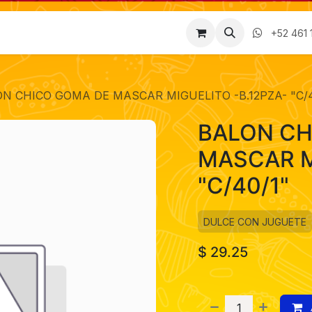
Factura
Empleos
Contáctenos
Nosotros
+52 461 
N CHICO GOMA DE MASCAR MIGUELITO -B.12PZA- "C/4
BALON CH
MASCAR M
"C/40/1"
DULCE CON JUGUETE
$
29.25