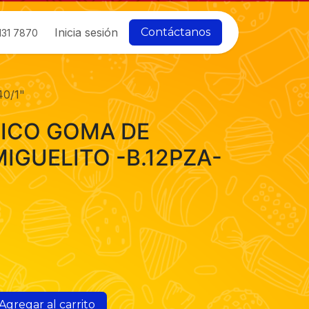
Inicia sesión
Contáctanos
131 7870
0/1"
ICO GOMA DE
IGUELITO -B.12PZA-
Agregar al carrito