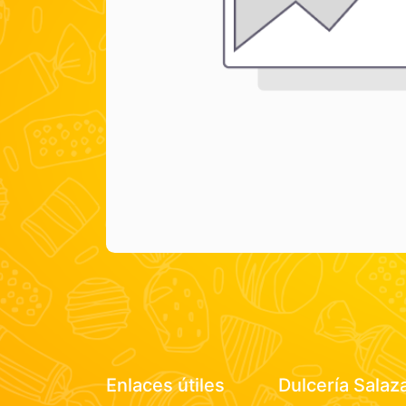
Enlaces útiles
Dulcería Salaz