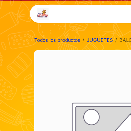
Ir al contenido
Inicio
Tienda
Auto-
Todos los productos
JUGUETES
BALO