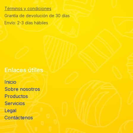
Términos y condiciones
Grantía de devolución de 30 días
Envío: 2-3 días hábiles
Enlaces útiles
Inicio
Sobre nosotros
Productos
Servicios
Legal
Contáctenos