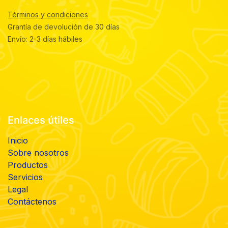
Términos y condiciones
Grantía de devolución de 30 días
Envío: 2-3 días hábiles
Enlaces útiles
Inicio
Sobre nosotros
Productos
Servicios
Legal
Contáctenos