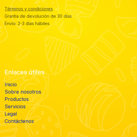
Términos y condiciones
Grantía de devolución de 30 días
Envío: 2-3 días hábiles
Enlaces útiles
Inicio
Sobre nosotros
Productos
Servicios
Legal
Contáctenos