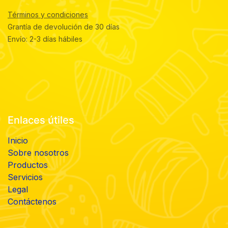
Términos y condiciones
Grantía de devolución de 30 días
Envío: 2-3 días hábiles
Enlaces útiles
Inicio
Sobre nosotros
Productos
Servicios
Legal
Contáctenos