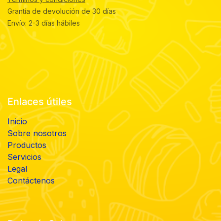
Grantía de devolución de 30 días
Envío: 2-3 días hábiles
Enlaces útiles
Inicio
Sobre nosotros
Productos
Servicios
Legal
Contáctenos