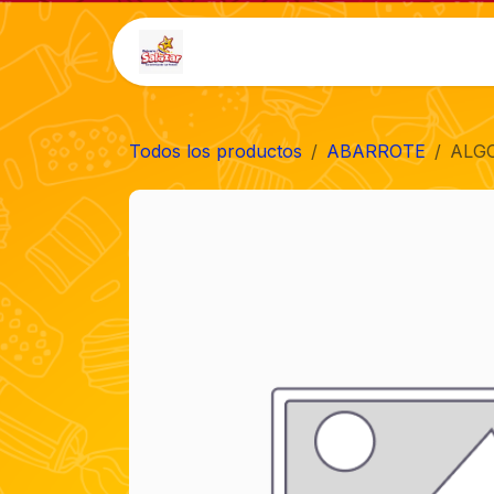
Ir al contenido
Inicio
Tienda
Auto-
Todos los productos
ABARROTE
ALGO