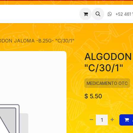
Factura
Empleos
Contáctenos
Nosotros
+52 461 
DON JALOMA -B.25G- "C/30/1"
ALGODON 
"C/30/1"
MEDICAMENTO OTC
$
5.50