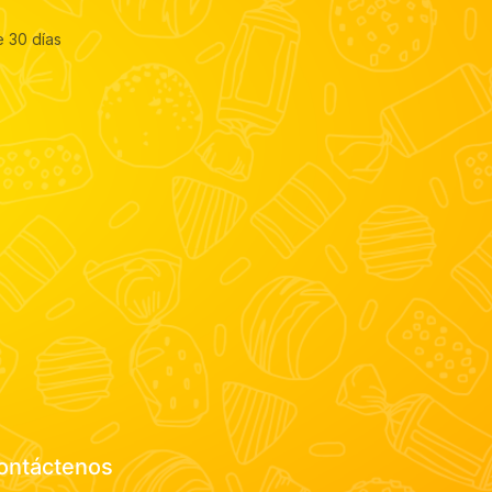
e 30 días
ontáctenos