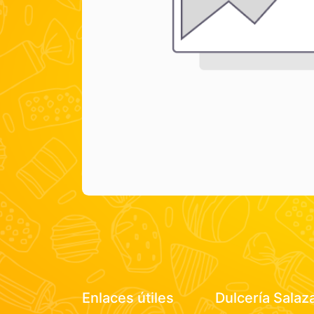
Enlaces útiles
Dulcería Salaz