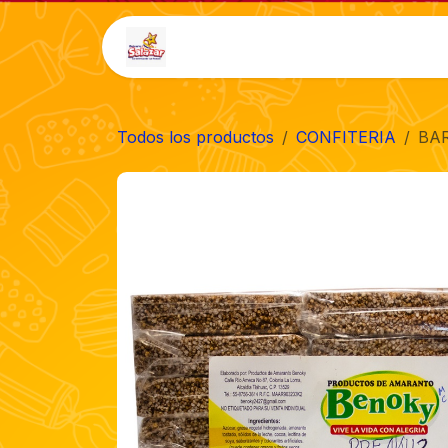
Ir al contenido
Inicio
Tienda
Auto-
Todos los productos
CONFITERIA
BAR