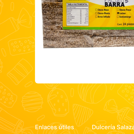
Enlaces útiles
Dulcería Salaz