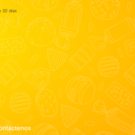
e 30 días
ontáctenos