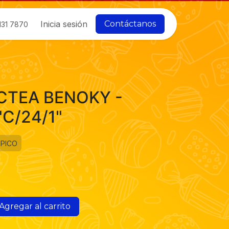
Inicia sesión
Contáctanos
131 7870
CTEA BENOKY -
"C/24/1"
IPICO
Agregar al carrito