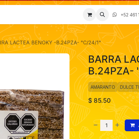
Factura
Empleos
Contáctenos
Nosotros
+52 461 
RA LACTEA BENOKY -B.24PZA- "C/24/1"
BARRA LA
B.24PZA- 
AMARANTO
DULCE T
$
85.50