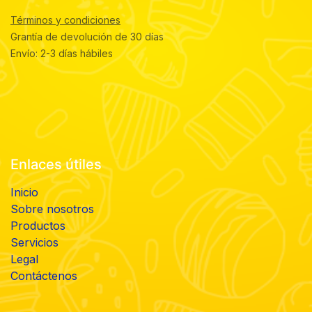
Términos y condiciones
Grantía de devolución de 30 días
Envío: 2-3 días hábiles
Enlaces útiles
Inicio
Sobre nosotros
Productos
Servicios
Legal
Contáctenos