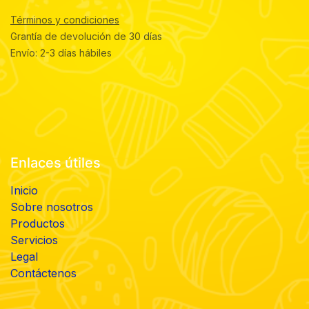
Términos y condiciones
Grantía de devolución de 30 días
Envío: 2-3 días hábiles
Enlaces útiles
Inicio
Sobre nosotros
Productos
Servicios
Legal
Contáctenos