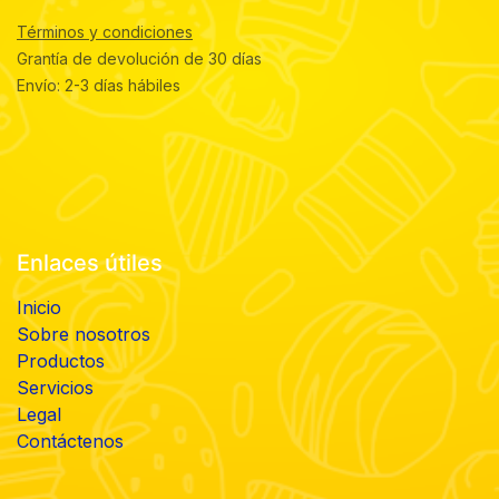
Términos y condiciones
Grantía de devolución de 30 días
Envío: 2-3 días hábiles
Enlaces útiles
Inicio
Sobre nosotros
Productos
Servicios
Legal
Contáctenos