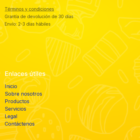
Términos y condiciones
Grantía de devolución de 30 días
Envío: 2-3 días hábiles
Enlaces útiles
Inicio
Sobre nosotros
Productos
Servicios
Legal
Contáctenos